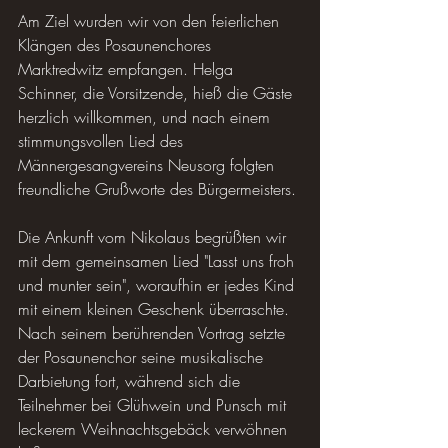
Am Ziel wurden wir von den feierlichen 
Klängen des Posaunenchores 
Marktredwitz empfangen. Helga 
Schinner, die Vorsitzende, hieß die Gäste 
herzlich willkommen, und nach einem 
stimmungsvollen Lied des 
Männergesangvereins Neusorg folgten 
freundliche Grußworte des Bürgermeisters.
Die Ankunft vom Nikolaus begrüßten wir 
mit dem gemeinsamen Lied "Lasst uns froh 
und munter sein", woraufhin er jedes Kind 
mit einem kleinen Geschenk überraschte. 
Nach seinem berührenden Vortrag setzte 
der Posaunenchor seine musikalische 
Darbietung fort, während sich die 
Teilnehmer bei Glühwein und Punsch mit 
leckerem Weihnachtsgebäck verwöhnen 