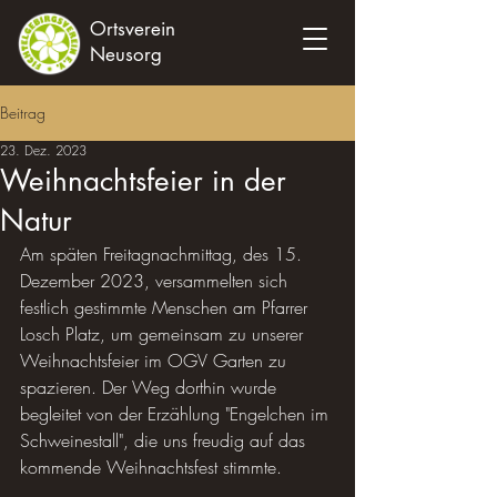
Ortsverein
Neusorg
Beitrag
23. Dez. 2023
Weihnachtsfeier in der
Natur
Am späten Freitagnachmittag, des 15. 
Dezember 2023, versammelten sich 
festlich gestimmte Menschen am Pfarrer 
Losch Platz, um gemeinsam zu unserer 
Weihnachtsfeier im OGV Garten zu 
spazieren. Der Weg dorthin wurde 
begleitet von der Erzählung "Engelchen im 
Schweinestall", die uns freudig auf das 
kommende Weihnachtsfest stimmte.