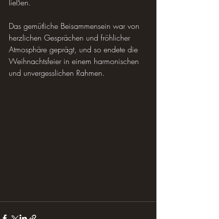
ließen.
Das gemütliche Beisammensein war von 
herzlichen Gesprächen und fröhlicher 
Atmosphäre geprägt, und so endete die 
Weihnachtsfeier in einem harmonischen 
und unvergesslichen Rahmen.