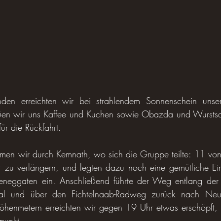
en erreichten wir bei strahlendem Sonnenschein unser 
ießen wir uns Kaffee und Kuchen sowie Obazda und Wurstsa
für die Rückfahrt.
n wir durch Kemnath, wo sich die Gruppe teilte: 11 von 
r zu verlängern, und legten dazu noch eine gemütliche Ei
eneggaten ein. Anschließend führte der Weg entlang der
chtal und über den Fichtelnaab-Radweg zurück nach Ne
öhenmetern erreichten wir gegen 19 Uhr etwas erschöpft, a
punkt.