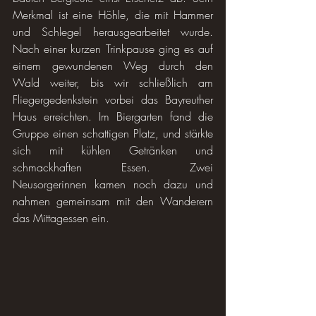
Merkmal ist eine Höhle, die mit Hammer 
und Schlegel herausgearbeitet wurde. 
Nach einer kurzen Trinkpause ging es auf 
einem gewundenen Weg durch den 
Wald weiter, bis wir schließlich am 
Fliegergedenkstein vorbei das Bayreuther 
Haus erreichten. Im Biergarten fand die 
Gruppe einen schattigen Platz, und stärkte 
sich mit kühlen Getränken und 
schmackhaften Essen. Zwei 
Neusorgerinnen kamen noch dazu und 
nahmen gemeinsam mit den Wanderern 
das Mittagessen ein.