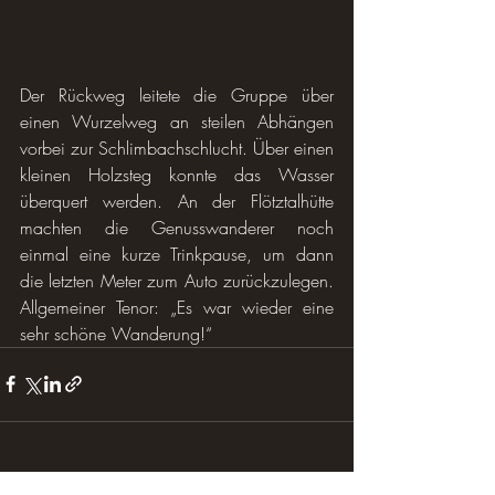
Der Rückweg leitete die Gruppe über 
einen Wurzelweg an steilen Abhängen 
vorbei zur Schlimbachschlucht. Über einen 
kleinen Holzsteg konnte das Wasser 
überquert werden. An der Flötztalhütte 
machten die Genusswanderer noch 
einmal eine kurze Trinkpause, um dann 
die letzten Meter zum Auto zurückzulegen. 
Allgemeiner Tenor: „Es war wieder eine 
sehr schöne Wanderung!“
Aktuelle Beiträge
Alle ansehen