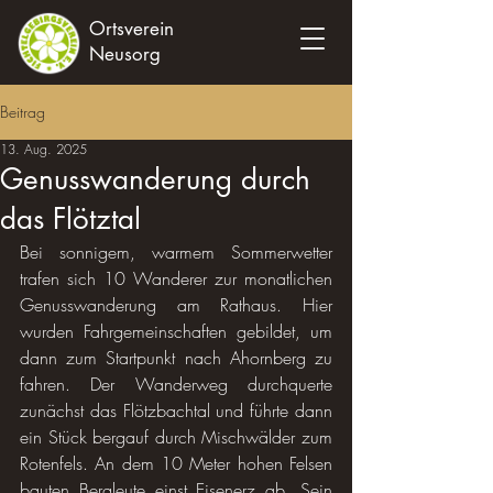
Ortsverein
Neusorg
Beitrag
13. Aug. 2025
Genusswanderung durch
das Flötztal
Bei sonnigem, warmem Sommerwetter 
trafen sich 10 Wanderer zur monatlichen 
Genusswanderung am Rathaus. Hier 
wurden Fahrgemeinschaften gebildet, um 
dann zum Startpunkt nach Ahornberg zu 
fahren. Der Wanderweg durchquerte 
zunächst das Flötzbachtal und führte dann 
ein Stück bergauf durch Mischwälder zum 
Rotenfels. An dem 10 Meter hohen Felsen 
bauten Bergleute einst Eisenerz ab. Sein 