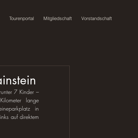
Tourenportal
Mitgliedschaft
Vorstandschaft
instein
nter 7 Kinder – 
lometer lange 
neparkplatz in 
nks auf direktem 