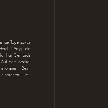
ige Tage zuvor 
Gerd König ein 
ür hat Gerhards 
 Auf dem Sockel 
nformiert. Beim 
 eindrehen – mit 