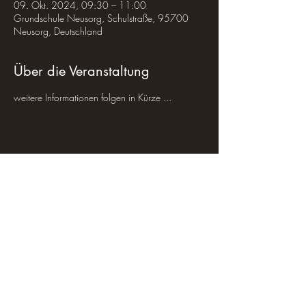
09. Okt. 2024, 09:30 – 11:00
Grundschule Neusorg, Schulstraße, 95700
Neusorg, Deutschland
Über die Veranstaltung
weitere Informationen folgen in Kürze ...
Veranstaltung teilen
|
Impressum
|
Datenschutz
|