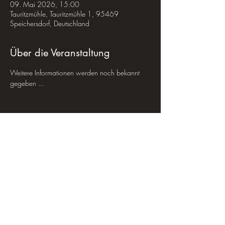
09. Mai 2026, 15:00
Tauritzmühle, Tauritzmühle 1, 95469
Speichersdorf, Deutschland
Über die Veranstaltung
Weitere Informationen werden noch bekannt 
gegeben ...
Veranstaltung teilen
|
Impressum
|
Datenschutz
|