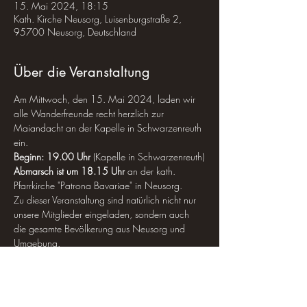
15. Mai 2024, 18:15
Kath. Kirche Neusorg, Luisenburgstraße 2,
95700 Neusorg, Deutschland
Über die Veranstaltung
Am Mittwoch, den 15. Mai 2024, laden wir 
alle Wanderfreunde recht herzlich zur 
Maiandacht an der Kapelle in Schwarzenreuth 
ein.
Beginn: 19.00 Uhr 
(Kapelle in Schwarzenreuth)
Abmarsch ist um 18.15 Uhr
 an der kath. 
Pfarrkirche "Patrona Bavariae" in Neusorg.
Zu dieser Veranstaltung sind natürlich nicht nur 
unsere Mitglieder eingeladen, sondern auch 
die gesamte Bevölkerung aus Neusorg und 
Umgebung.