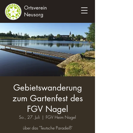
Ortsverein
Neusorg
Gebietswanderung
zum Gartenfest des
FGV Nagel
So., 27. Juli
  |  
FGV Heim Nagel
über das "Teutsche Paradeiß"