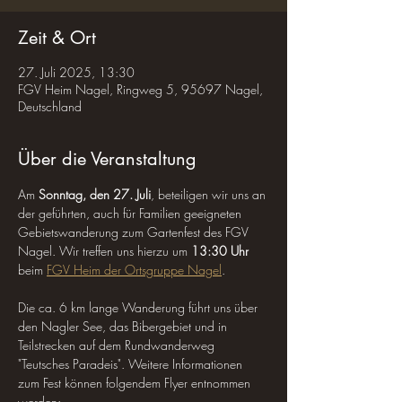
Zeit & Ort
27. Juli 2025, 13:30
FGV Heim Nagel, Ringweg 5, 95697 Nagel,
Deutschland
Über die Veranstaltung
Am 
Sonntag, den 27. Juli
, beteiligen wir uns an 
der geführten, auch für Familien geeigneten 
Gebietswanderung zum Gartenfest des FGV 
Nagel. Wir treffen uns hierzu um 
13:30 Uhr
beim 
FGV Heim der Ortsgruppe Nagel
.
Die ca. 6 km lange Wanderung führt uns über 
den Nagler See, das Bibergebiet und in 
Teilstrecken auf dem Rundwanderweg 
"Teutsches Paradeis". Weitere Informationen 
zum Fest können folgendem Flyer entnommen 
werden: