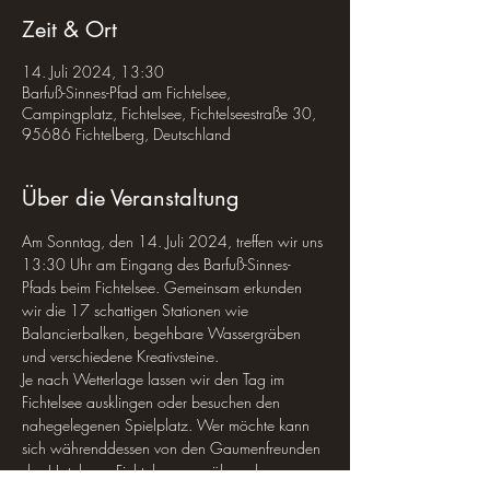
Zeit & Ort
14. Juli 2024, 13:30
Barfuß-Sinnes-Pfad am Fichtelsee,
Campingplatz, Fichtelsee, Fichtelseestraße 30,
95686 Fichtelberg, Deutschland
Über die Veranstaltung
Am Sonntag, den 14. Juli 2024, treffen wir uns 
13:30 Uhr am Eingang des Barfuß-Sinnes-
Pfads beim Fichtelsee. Gemeinsam erkunden 
wir die 17 schattigen Stationen wie 
Balancierbalken, begehbare Wassergräben 
und verschiedene Kreativsteine.
Je nach Wetterlage lassen wir den Tag im 
Fichtelsee ausklingen oder besuchen den 
nahegelegenen Spielplatz. Wer möchte kann 
sich währenddessen von den Gaumenfreunden 
des Hotels am Fichtelsee verwöhnen lassen.