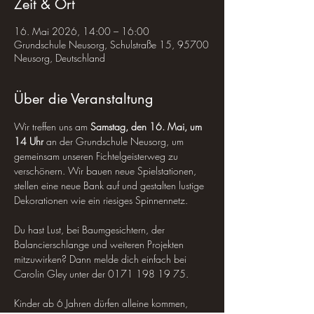
Zeit & Ort
16. Mai 2026, 14:00 – 16:00
Grundschule Neusorg, Schulstraße 15, 95700
Neusorg, Deutschland
Über die Veranstaltung
Wir treffen uns am 
Samstag, den 16. Mai, um 
14 Uhr
 an der Grundschule Neusorg, um 
gemeinsam unseren Fichtelgeisterweg zu 
verschönern. Wir bauen neue Spielstationen, 
stellen eine neue Bank auf und gestalten lustige 
Dekorationen wie ein riesiges Spinnennetz.
Du hast Lust, bei Baumgesichtern, der 
Balancierschlange und weiteren Projekten 
mitzuwirken? Dann melde dich einfach bei 
Carolin Gley unter der 0171 198 19 75.
Kinder ab 6 Jahren dürfen alleine kommen, 